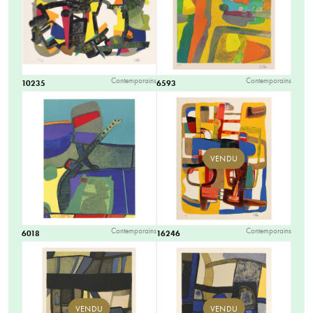
Contemporains
Contemporains
10235
6593
VENDU
Contemporains
Contemporains
6018
16246
VENDU
VENDU