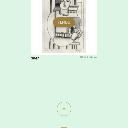
VENDU
XIX-XX siècles
3047