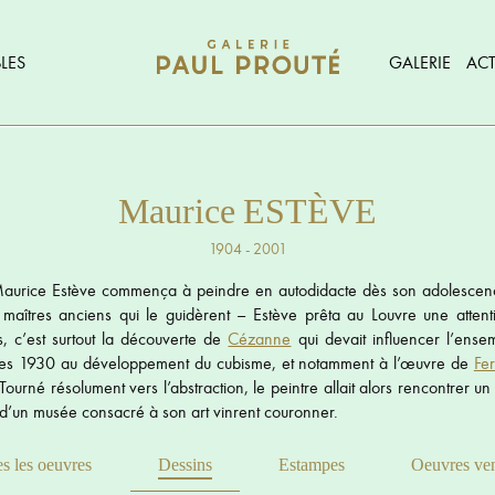
LES
GALERIE
ACT
Maurice ESTÈVE
1904 - 2001
Maurice Estève commença à peindre en autodidacte dès son adolescence.
s maîtres anciens qui le guidèrent – Estève prêta au Louvre une attenti
s, c’est surtout la découverte de
Cézanne
qui devait influencer l’ense
nnées 1930 au développement du cubisme, et notamment à l’œuvre de
Fe
. Tourné résolument vers l’abstraction, le peintre allait alors rencontrer 
s d’un musée consacré à son art vinrent couronner.
s les oeuvres
Dessins
Estampes
Oeuvres ve