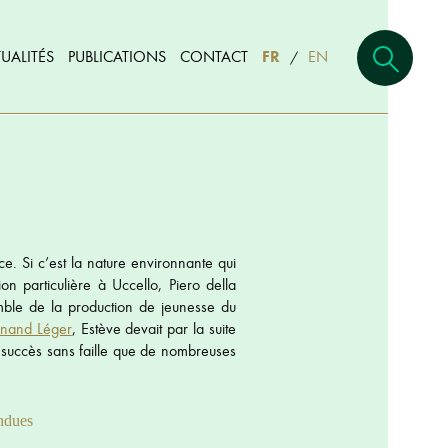
UALITÉS
PUBLICATIONS
CONTACT
FR
EN
/
 Si c’est la nature environnante qui
on particulière à Uccello, Piero della
mble de la production de jeunesse du
rnand Léger
, Estève devait par la suite
un succès sans faille que de nombreuses
ndues