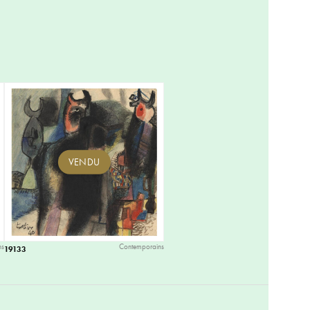
VENDU
ns
Contemporains
19133