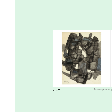
Contemporains
21874