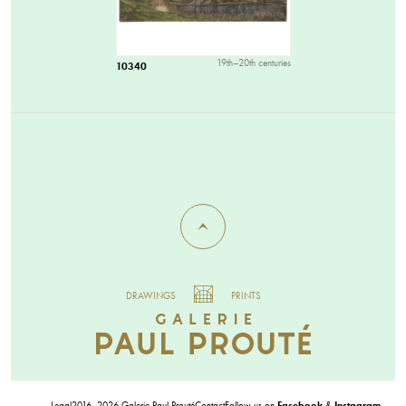
19th–20th centuries
10340
DRAWINGS
PRINTS
Legal
2016–2026 Galerie Paul Prouté
Contact
Follow us on
Facebook
&
Instagram