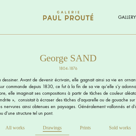
GALLERY
George SAND
1804-1876
dessiner. Avant de devenir écrivain, elle gagnait ainsi sa vie en ornant d
ur commande depuis 1830, ce fut à la fin de sa vie qu’elle s’y adonna p
e, elle imaginait ses compositions à partir de tâches de couleur aléatoi
ndrite », consistait à écraser des tâches d’aquarelle ou de gouache sur
er les nervures ainsi obtenues en paysages. Généralement vallonnés et d
 d’une structure tel un pont.
All works
Drawings
Prints
Sold works