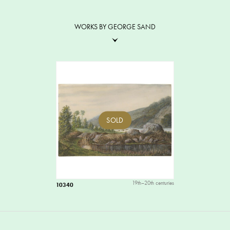
WORKS BY GEORGE SAND
SOLD
19th–20th centuries
10340