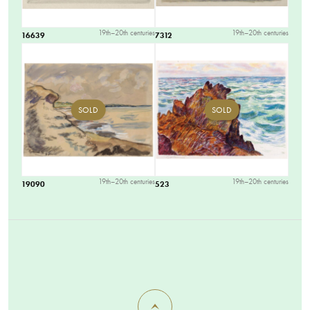
19th–20th centuries
19th–20th centuries
16639
7312
SOLD
SOLD
19th–20th centuries
19th–20th centuries
19090
523