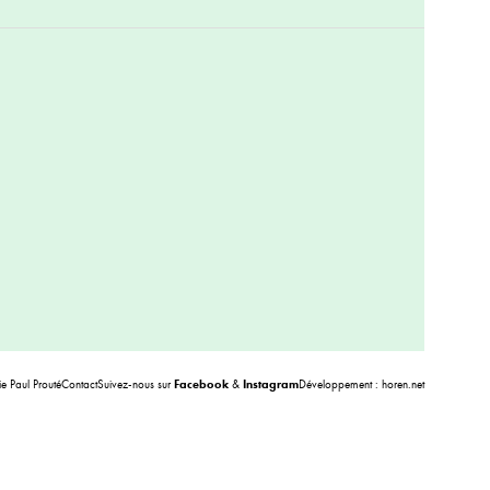
 Paul Prouté
Contact
Suivez-nous sur
Facebook
&
Instagram
Développement :
horen.net