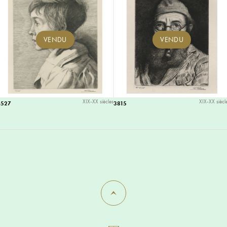
VENDU
VENDU
XIX-XX siècles
XIX-XX siècl
6527
3815