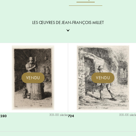
LES ŒUVRES DE JEAN-FRANÇOIS MILLET
VENDU
VENDU
XIX-XX siècles
XIX-XX siècl
3280
724