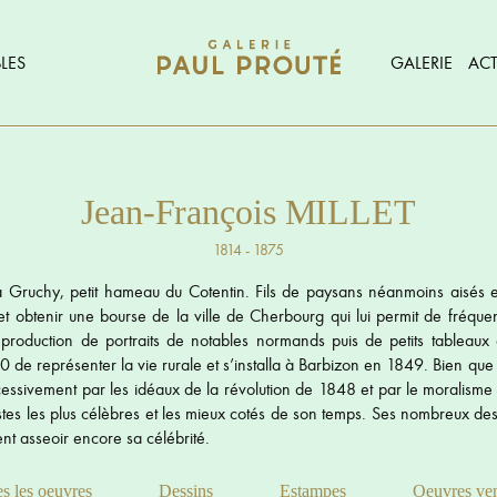
LES
GALERIE
ACT
Jean-François MILLET
1814 - 1875
à Gruchy, petit hameau du Cotentin. Fils de paysans néanmoins aisés e
et obtenir une bourse de la ville de Cherbourg qui lui permit de fréquent
oduction de portraits de notables normands puis de petits tableaux à s
0 de représenter la vie rurale et s’installa à Barbizon en 1849. Bien que 
essivement par les idéaux de la révolution de 1848 et par le moralisme 
rtistes les plus célèbres et les mieux cotés de son temps. Ses nombreux de
nt asseoir encore sa célébrité.
s les oeuvres
Dessins
Estampes
Oeuvres ve