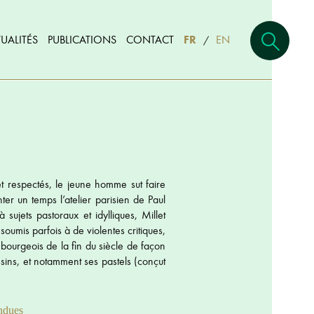
UALITÉS
PUBLICATIONS
CONTACT
FR
EN
/
t respectés, le jeune homme sut faire
er un temps l’atelier parisien de Paul
ujets pastoraux et idylliques, Millet
soumis parfois à de violentes critiques,
bourgeois de la fin du siècle de façon
ssins, et notamment ses pastels (conçut
ndues