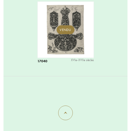
VENDU
XVIe-XVIIe siècles
17040