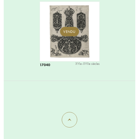
VENDU
XVIe-XVIIe siècles
17040