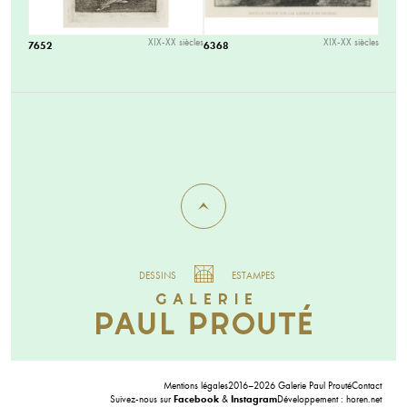
XIX-XX siècles
XIX-XX siècles
7652
6368
DESSINS
ESTAMPES
Mentions légales
2016–2026 Galerie Paul Prouté
Contact
Suivez-nous sur
Facebook
&
Instagram
Développement :
horen.net