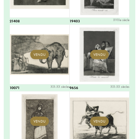
XVIIIe siècle
21408
19403
VENDU
VENDU
XIX-XX siècles
XIX-XX siècles
10071
9656
VENDU
VENDU