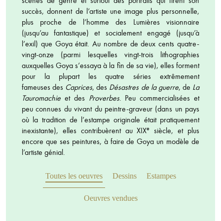
scènes de genre et surtout des portraits qui firent son
succès, donnent de l’artiste une image plus personnelle,
plus proche de l’homme des Lumières visionnaire
(jusqu’au fantastique) et socialement engagé (jusqu’à
l’exil) que Goya était. Au nombre de deux cents quatre-
vingt-onze (parmi lesquelles vingt-trois lithographies
auxquelles Goya s’essaya à la fin de sa vie), elles forment
pour la plupart les quatre séries extrêmement
fameuses des
Caprices
, des
Désastres de la guerre
, de
La
Tauromachie
et des
Proverbes
. Peu commercialisées et
peu connues du vivant du peintre-graveur (dans un pays
où la tradition de l’estampe originale était pratiquement
e
inexistante), elles contribuèrent au XIX
siècle, et plus
encore que ses peintures, à faire de Goya un modèle de
l’artiste génial.
Toutes les oeuvres
Dessins
Estampes
Oeuvres vendues