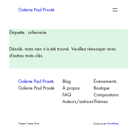
Aller
au
Galerie Paul Prouté
contenu
Étiquette :
orfevrerie
Désolé, mais rien n’a été trouvé. Veuillez réessayer avec
d’autres mots-clés.
Galerie Paul Prouté
Blog
Évènements
Galerie Paul Prouté
À propos
Boutique
FAQ
Compositions
Auteurs/autrices
Thèmes
Twenty Twenty-Five
Conçu avec
WordPress