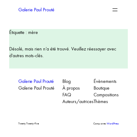
Aller
au
Galerie Paul Prouté
contenu
Étiquette :
mère
Désolé, mais rien n’a été trouvé. Veuillez réessayer avec
d’autres mots-clés.
Galerie Paul Prouté
Blog
Évènements
Galerie Paul Prouté
À propos
Boutique
FAQ
Compositions
Auteurs/autrices
Thèmes
Twenty Twenty-Five
Conçu avec
WordPress