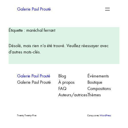
Aller
au
Galerie Paul Prouté
contenu
Étiquette :
maréchal ferrant
Désolé, mais rien n’a été trouvé. Veuillez réessayer avec
d’autres mots-clés.
Galerie Paul Prouté
Blog
Évènements
Galerie Paul Prouté
À propos
Boutique
FAQ
Compositions
Auteurs/autrices
Thèmes
Twenty Twenty-Five
Conçu avec
WordPress