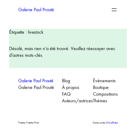
Aller
au
Galerie Paul Prouté
contenu
Étiquette :
livestock
Désolé, mais rien n’a été trouvé. Veuillez réessayer avec
d’autres mots-clés.
Galerie Paul Prouté
Blog
Évènements
Galerie Paul Prouté
À propos
Boutique
FAQ
Compositions
Auteurs/autrices
Thèmes
Twenty Twenty-Five
Conçu avec
WordPress