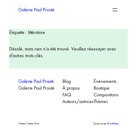
Aller
au
Galerie Paul Prouté
contenu
Étiquette :
littérature
Désolé, mais rien n’a été trouvé. Veuillez réessayer avec
d’autres mots-clés.
Galerie Paul Prouté
Blog
Évènements
Galerie Paul Prouté
À propos
Boutique
FAQ
Compositions
Auteurs/autrices
Thèmes
Twenty Twenty-Five
Conçu avec
WordPress