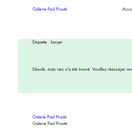
Aller
Galerie Paul Prouté
Accue
au
contenu
Étiquette :
lawyer
Désolé, mais rien n’a été trouvé. Veuillez réessayer av
Galerie Paul Prouté
Galerie Paul Prouté