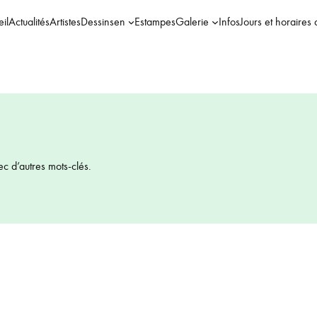
il
Actualités
Artistes
Dessins
en
Estampes
Galerie
Infos
Jours et horaires 
ec d’autres mots-clés.