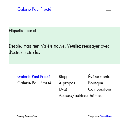
Aller
au
Galerie Paul Prouté
contenu
Étiquette :
cortot
Désolé, mais rien n’a été trouvé. Veuillez réessayer avec
d’autres mots-clés.
Galerie Paul Prouté
Blog
Évènements
Galerie Paul Prouté
À propos
Boutique
FAQ
Compositions
Auteurs/autrices
Thèmes
Twenty Twenty-Five
Conçu avec
WordPress