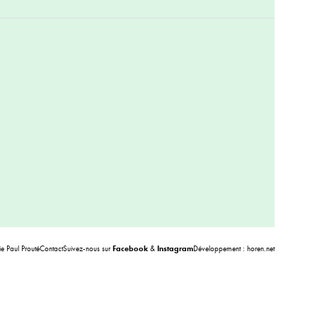
 Paul Prouté
Contact
Suivez-nous sur
Facebook
&
Instagram
Développement :
horen.net