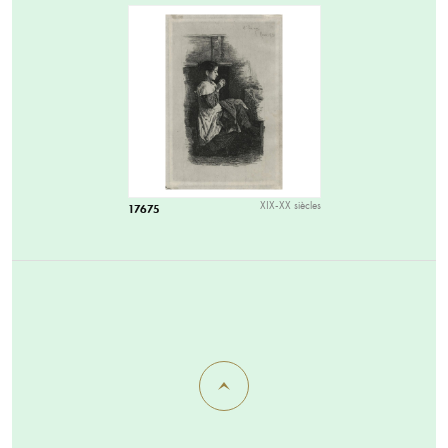
XIX-XX siècles
17675