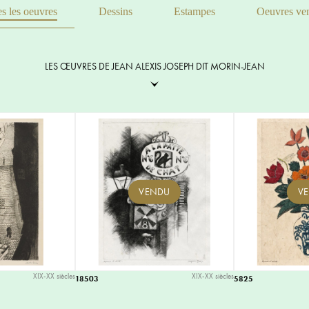
s les oeuvres
Dessins
Estampes
Oeuvres ve
LES ŒUVRES DE JEAN ALEXIS JOSEPH DIT MORIN-JEAN
VENDU
V
XIX-XX siècles
XIX-XX siècles
18503
5825