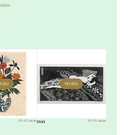
ndues
ENDU
VENDU
XIX-XX siècles
XIX-XX siècles
3555