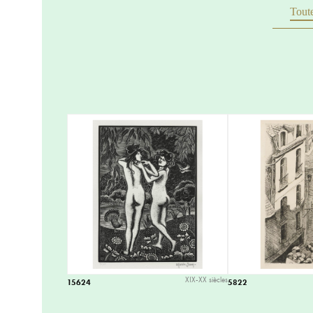
Toute
XIX-XX siècles
15624
5822