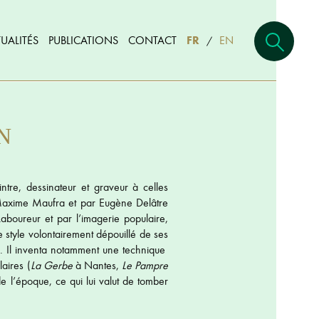
UALITÉS
PUBLICATIONS
CONTACT
FR
EN
/
AN
ntre, dessinateur et graveur à celles
i Maxime Maufra et par Eugène Delâtre
aboureur et par l’imagerie populaire,
e style volontairement dépouillé de ses
s. Il inventa notamment une technique
laires (
La Gerbe
à Nantes,
Le Pampre
e l’époque, ce qui lui valut de tomber