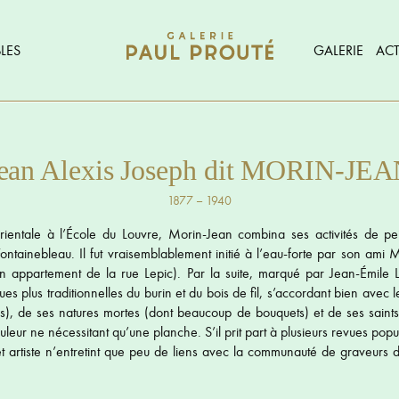
LES
GALERIE
ACT
ean Alexis Joseph dit MORIN-JE
1877 – 1940
rientale à l’École du Louvre, Morin-Jean combina ses activités de pei
ontainebleau. Il fut vraisemblablement initié à l’eau-forte par son am
son appartement de la rue Lepic). Par la suite, marqué par Jean-Émile L
es plus traditionnelles du burin et du bois de fil, s’accordant bien avec l
is), de ses natures mortes (dont beaucoup de bouquets) et de ses saint
leur ne nécessitant qu’une planche. S’il prit part à plusieurs revues popu
et artiste n’entretint que peu de liens avec la communauté de graveurs d