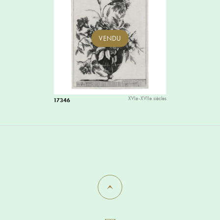
VENDU
XVIe-XVIIe siècles
17346