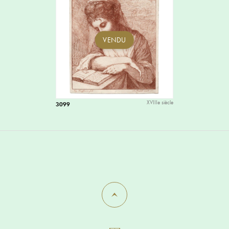
VENDU
XVIIIe siècle
3099