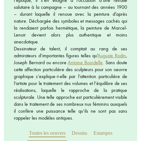
l’époque, il s’en éloigne à l’occasion d’une retraite
salutaire à la campagne – au tournant des années 1900
– durant laquelle il renoue avec la peinture d’après
nature. Déchargée des symboles et messages cachés qui
la rendaient parfois hermétique, la peinture de Marcel-
Lenoir devient alors plus authentique et moins
anecdotique.
Dessinateur de talent, il comptait au rang de ses
admirateurs d’importantes figures telles qu’
Auguste Rodin
,
Joseph Bernard ou encore
Antoine Bourdelle
. Sans doute
cette affection particulière des sculpteurs pour son oeuvre
graphique s’explique-t-elle par l’attention particulière de
l’artiste pour le traitement des volumes et l’équilibre de ses
réalisations, laquelle le rapproche de la pratique
sculpturale. Une telle approche est particulièrement visible
dans le traitement de ses nombreux nus féminins auxquels
il confère une puissance telle qu’ils ne sont pas sans
rappeler les modèles antiques.
Toutes les oeuvres
Dessins
Estampes