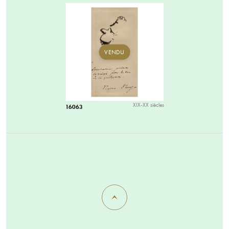
VENDU
XIX-XX siècles
16063