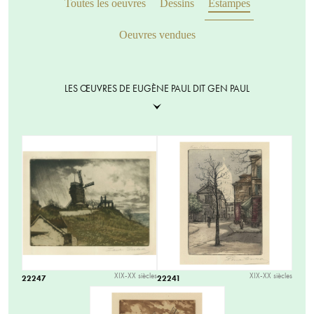
Toutes les oeuvres
Dessins
Estampes
Oeuvres vendues
LES ŒUVRES DE EUGÈNE PAUL DIT GEN PAUL
XIX-XX siècles
XIX-XX siècles
22247
22241