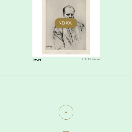
VENDU
XIX-XX siècles
19512