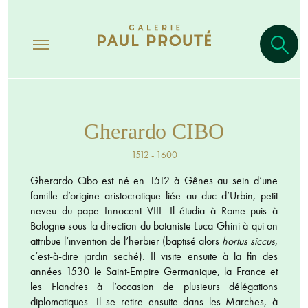
Gherardo CIBO
1512 - 1600
Gherardo Cibo est né en 1512 à Gênes au sein d’une
famille d’origine aristocratique liée au duc d’Urbin, petit
neveu du pape Innocent VIII. Il étudia à Rome puis à
Bologne sous la direction du botaniste Luca Ghini à qui on
attribue l’invention de l’herbier (baptisé alors
hortus siccus
,
c’est-à-dire jardin seché). Il visite ensuite à la fin des
années 1530 le Saint-Empire Germanique, la France et
les Flandres à l’occasion de plusieurs délégations
diplomatiques. Il se retire ensuite dans les Marches, à