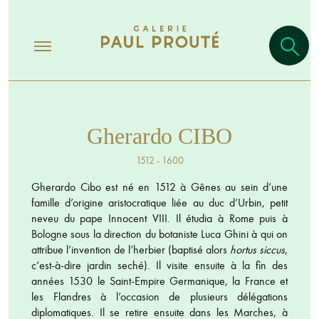
Gherardo CIBO
1512 - 1600
Gherardo Cibo est né en 1512 à Gênes au sein d’une
famille d’origine aristocratique liée au duc d’Urbin, petit
neveu du pape Innocent VIII. Il étudia à Rome puis à
Bologne sous la direction du botaniste Luca Ghini à qui on
attribue l’invention de l’herbier (baptisé alors
hortus siccus
,
c’est-à-dire jardin seché). Il visite ensuite à la fin des
années 1530 le Saint-Empire Germanique, la France et
les Flandres à l’occasion de plusieurs délégations
diplomatiques. Il se retire ensuite dans les Marches, à