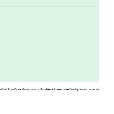
 Paul Prouté
Contact
Suivez-nous sur
Facebook
&
Instagram
Développement :
horen.net