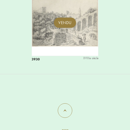
VENDU
XVIIIe siècle
3930