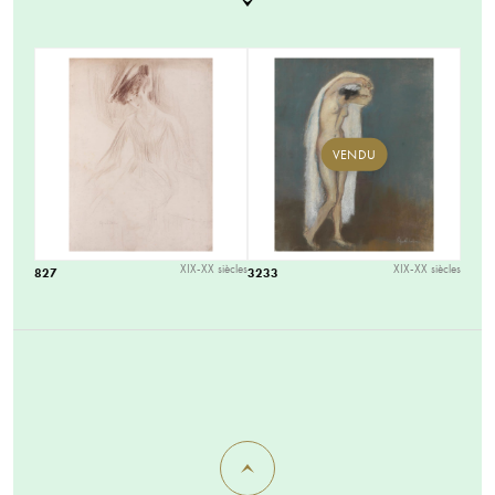
VENDU
XIX-XX siècles
XIX-XX siècles
827
3233