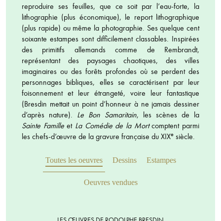
reproduire ses feuilles, que ce soit par l’eau-forte, la
lithographie (plus économique), le report lithographique
(plus rapide) ou même la photographie. Ses quelque cent
soixante estampes sont difficilement classables. Inspirées
des primitifs allemands comme de Rembrandt,
représentant des paysages chaotiques, des villes
imaginaires ou des forêts profondes où se perdent des
personnages bibliques, elles se caractérisent par leur
foisonnement et leur étrangeté, voire leur fantastique
(Bresdin mettait un point d’honneur à ne jamais dessiner
d’après nature).
Le Bon Samaritain
, les scènes de la
Sainte Famille
et
La Comédie de la Mort
comptent parmi
e
les chefs-d’œuvre de la gravure française du XIX
siècle.
Toutes les oeuvres
Dessins
Estampes
Oeuvres vendues
LES ŒUVRES DE RODOLPHE BRESDIN