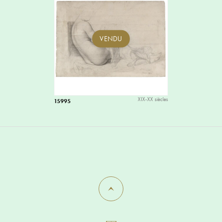
VENDU
XIX-XX siècles
15995