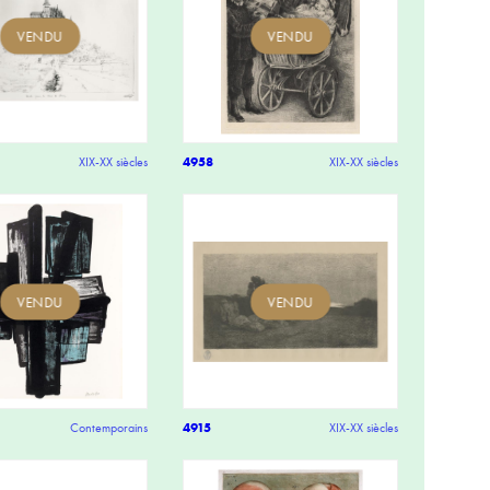
VENDU
VENDU
XIX-XX siècles
4958
XIX-XX siècles
VENDU
VENDU
Contemporains
4915
XIX-XX siècles