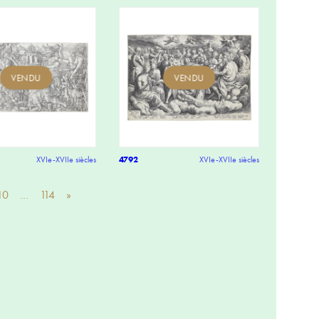
VENDU
VENDU
XVIe-XVIIe siècles
4792
XVIe-XVIIe siècles
10
…
114
»