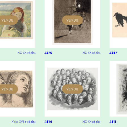
VENDU
VENDU
XIX-XX siècles
4870
XIX-XX siècles
4867
VENDU
VENDU
XVIe-XVIIe siècles
4814
XIX-XX siècles
4811