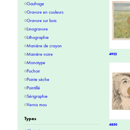
Gaufrage
Gravure en couleurs
Gravure sur bois
Linogravure
Lithographie
Manière de crayon
Manière noire
4922
Monotype
Pochoir
Pointe sèche
Pointillé
Sérigraphie
Vernis mou
Types
4850