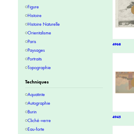
Figure
Histoire
Histoire Naturelle
Orientalisme
Paris
4968
Paysages
Portraits
Topographie
Techniques
Aquatinte
Autographie
Burin
4945
Cliché-verre
Eau-forte