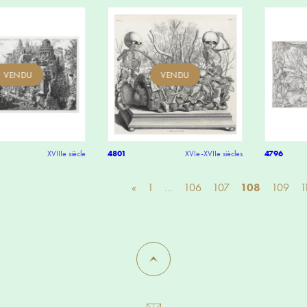
VENDU
VENDU
XVIIIe siècle
4801
XVIe-XVIIe siècles
4796
«
1
…
106
107
108
109
1