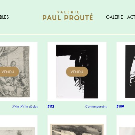
BLES
GALERIE
ACT
VENDU
VENDU
XVIe-XVIIe siècles
5112
Contemporains
5109