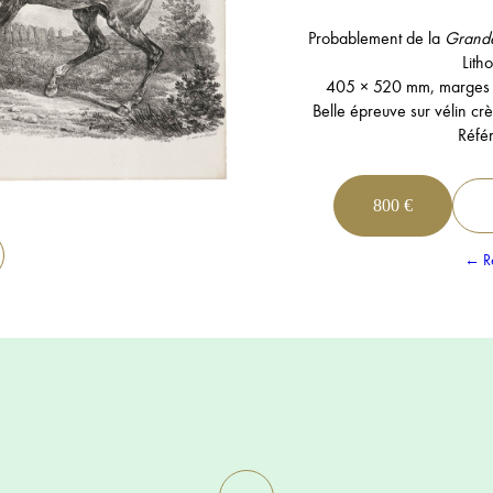
Probablement de la
Grande
Lith
405 × 520 mm, marges 
Belle épreuve sur vélin crè
Réfé
800 €
← Re