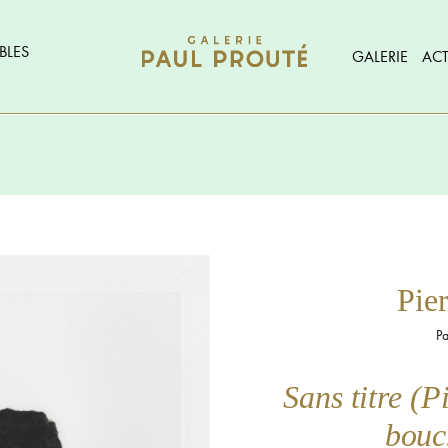
BLES
GALERIE
ACT
Pie
Pa
Sans titre (P
bouc