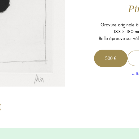
Pi
Gravure originale à
183 × 180 m
Belle épreuve sur vél
500 €
← Re