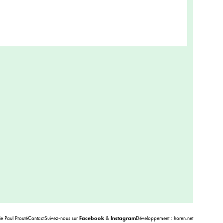
 Paul Prouté
Contact
Suivez-nous sur
Facebook
&
Instagram
Développement :
horen.net