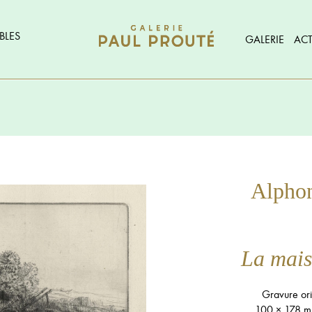
BLES
GALERIE
ACT
Alpho
La mais
Gravure ori
100 × 178 m