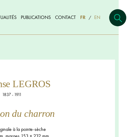
UALITÉS
PUBLICATIONS
CONTACT
FR
EN
/
nse LEGROS
1837 - 1911
on du charron
ginale à la pointe-sèche
m, marges 153 × 232 mm