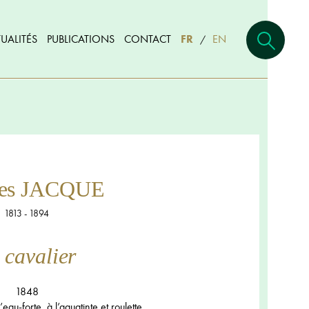
UALITÉS
PUBLICATIONS
CONTACT
FR
EN
/
les JACQUE
1813 - 1894
 cavalier
1848
eau-forte, à l’aquatinte et roulette