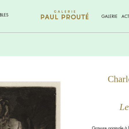
BLES
GALERIE
ACT
Char
Le
Gravure originale à l’