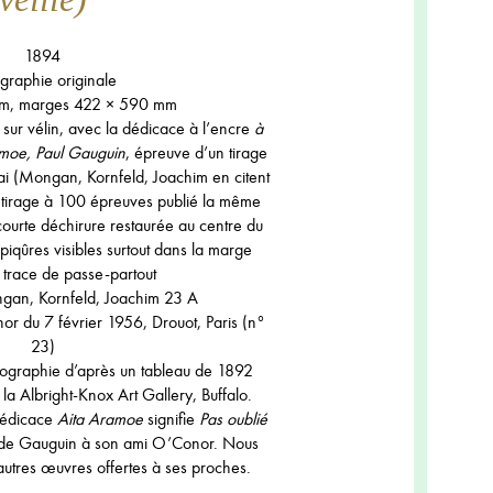
1894
ographie originale
m, marges 422 × 590 mm
 sur vélin, avec la dédicace à l’encre
à
amoe, Paul Gauguin
, épreuve d’un tirage
ai (Mongan, Kornfeld, Joachim en citent
le tirage à 100 épreuves publié la même
ourte déchirure restaurée au centre du
piqûres visibles surtout dans la marge
, trace de passe-partout
gan, Kornfeld, Joachim 23 A
r du 7 février 1956, Drouot, Paris (n°
23)
thographie d’après un tableau de 1892
la Albright-Knox Art Gallery, Buffalo.
dédicace
Aita Aramoe
signifie
Pas oublié
t de Gauguin à son ami O’Conor. Nous
autres œuvres offertes à ses proches.