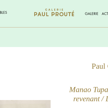
BLES
GALERIE
ACT
Pau
Manao Tupap
revenant / 