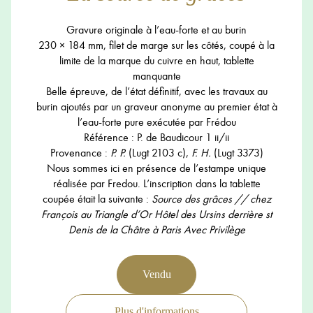
Gravure originale à l’eau-forte et au burin
230 × 184 mm, filet de marge sur les côtés, coupé à la
limite de la marque du cuivre en haut, tablette
manquante
Belle épreuve, de l’état définitif, avec les travaux au
burin ajoutés par un graveur anonyme au premier état à
l’eau-forte pure exécutée par Frédou
Référence : P. de Baudicour 1 ii/ii
Provenance :
P. P.
(Lugt 2103 c),
F. H.
(Lugt 3373)
Nous sommes ici en présence de l’estampe unique
réalisée par Fredou. L’inscription dans la tablette
coupée était la suivante :
Source des grâces // chez
François au Triangle d’Or Hôtel des Ursins derrière st
Denis de la Châtre à Paris Avec Privilège
Vendu
Plus d'informations