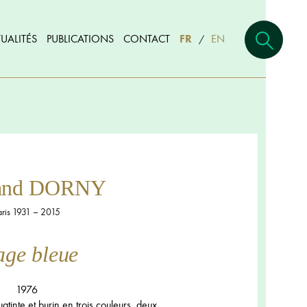
UALITÉS
PUBLICATIONS
CONTACT
FR
EN
/
rand DORNY
aris 1931 – 2015
age bleue
1976
atinte et burin en trois couleurs, deux