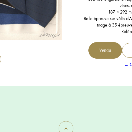
zincs,
187 × 292 m
Belle épreuve sur vélin d
tirage à 35 épreuve
Référ
Vendu
← Re