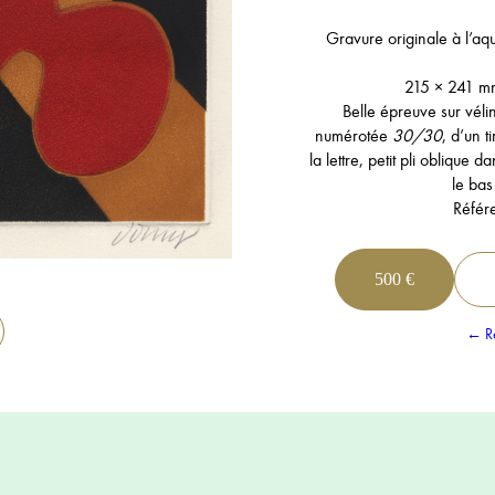
Gravure originale à l’aqu
215 × 241 m
Belle épreuve sur vélin
numérotée
30/30
, d’un 
la lettre, petit pli oblique 
le bas
Référ
500 €
← Re