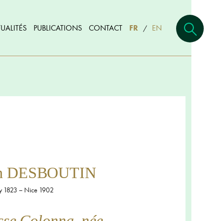
UALITÉS
PUBLICATIONS
CONTACT
FR
EN
/
in DESBOUTIN
ly 1823 – Nice 1902
sse Colonna, née