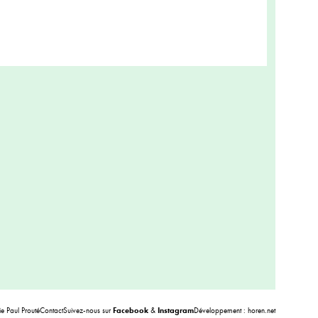
 Paul Prouté
Contact
Suivez-nous sur
Facebook
&
Instagram
Développement :
horen.net