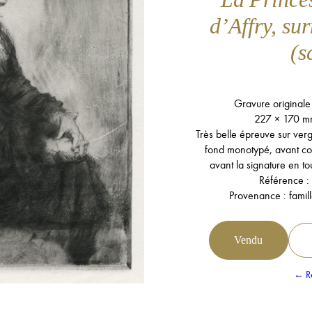
d’Affry, s
(s
Gravure originale
227 × 170 m
Très belle épreuve sur verg
fond monotypé, avant cor
avant la signature en to
Référence :
Provenance : famill
Vendu
← Re