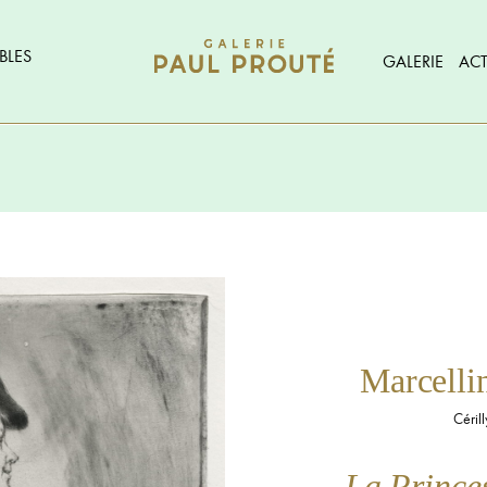
BLES
GALERIE
ACT
Marcell
Céril
La Prince