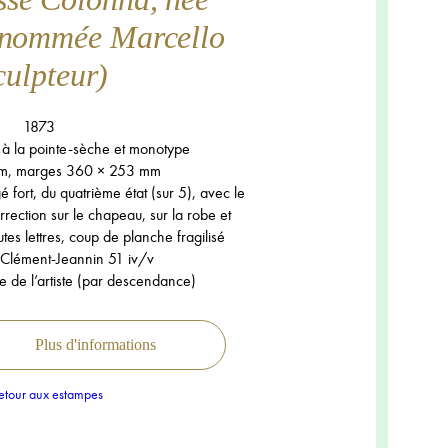
urnommée Marcello
culpteur)
1873
 à la pointe-sèche et monotype
m, marges 360 × 253 mm
é fort, du quatrième état (sur 5), avec le
rection sur le chapeau, sur la robe et
utes lettres, coup de planche fragilisé
 Clément-Jeannin 51 iv/v
e de l’artiste (par descendance)
Plus d'informations
tour aux estampes