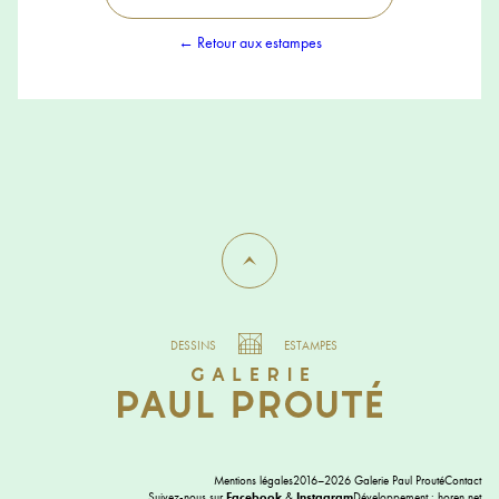
← Retour aux estampes
DESSINS
ESTAMPES
Mentions légales
2016–2026 Galerie Paul Prouté
Contact
Suivez-nous sur
Facebook
&
Instagram
Développement :
horen.net