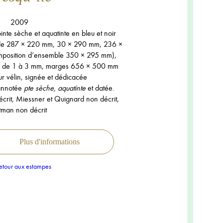
2009
inte sèche et aquatinte en bleu et noir
 de 287 × 220 mm, 30 × 290 mm, 236 ×
position d’ensemble 350 × 295 mm),
lle de 1 à 3 mm, marges 656 × 500 mm
ur vélin, signée et dédicacée
 annotée
pte sèche, aquatinte
et datée.
crit, Miessner et Quignard non décrit,
tman non décrit
Plus d'informations
tour aux estampes