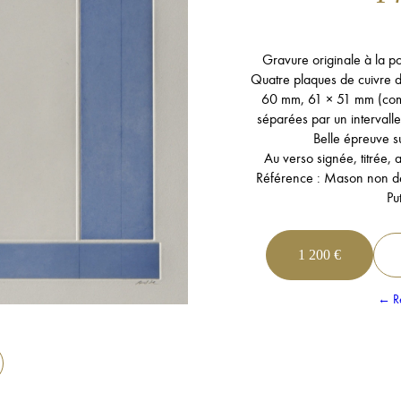
Gravure originale à la po
Quatre plaques de cuivre
60 mm, 61 × 51 mm (com
séparées par un interva
Belle épreuve s
Au verso signée, titrée,
Référence : Mason non dé
Pu
1 200 €
← Re