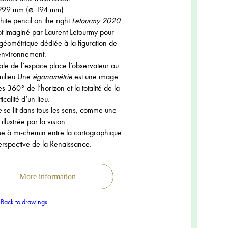
299 mm (⌀ 194 mm)
ite pencil on the right
Letourmy 2020
t imaginé par Laurent Letourmy pour
géométrique dédiée à la figuration de
environnement.
ale de l’espace place l’observateur au
milieu.Une
égonométrie
est une image
 360° de l’horizon et la totalité de la
ticalité d’un lieu.
e
se lit dans tous les sens, comme une
illustrée par la vision.
itue à mi-chemin entre la cartographique
erspective de la Renaissance.
More information
Back to drawings