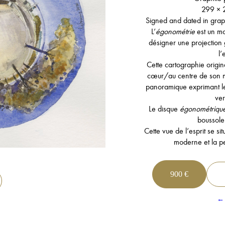
299 × 
Signed and dated in graph
L’
égonométrie
est un mo
désigner une projection 
l’
Cette cartographie origin
cœur/au centre de son 
panoramique exprimant les
ver
Le disque
égonométriqu
boussole 
Cette vue de l’esprit se s
moderne et la p
900 €
← 